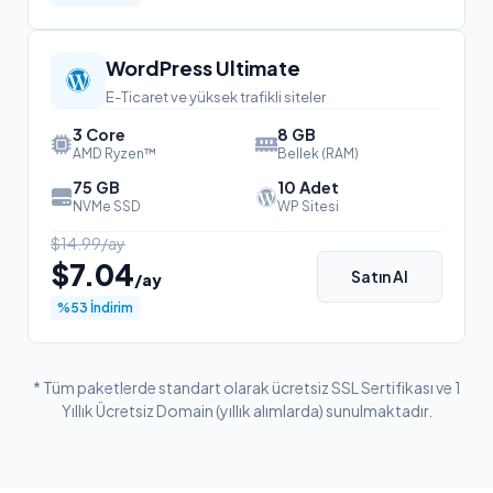
WordPress Ultimate
E-Ticaret ve yüksek trafikli siteler
3 Core
8 GB
AMD Ryzen™
Bellek (RAM)
75 GB
10 Adet
NVMe SSD
WP Sitesi
$14.99/ay
$7.04
Satın Al
/ay
%53 İndirim
* Tüm paketlerde standart olarak ücretsiz SSL Sertifikası ve 1
Yıllık Ücretsiz Domain (yıllık alımlarda) sunulmaktadır.