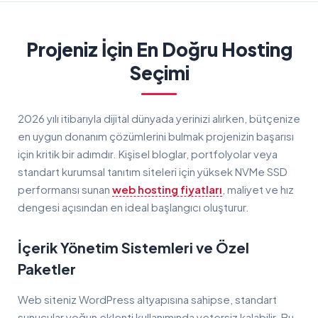
Projeniz İçin En Doğru Hosting
Seçimi
2026 yılı itibarıyla dijital dünyada yerinizi alırken, bütçenize
en uygun donanım çözümlerini bulmak projenizin başarısı
için kritik bir adımdır. Kişisel bloglar, portfolyolar veya
standart kurumsal tanıtım siteleri için yüksek NVMe SSD
performansı sunan
web hosting fiyatları
, maliyet ve hız
dengesi açısından en ideal başlangıcı oluşturur.
İçerik Yönetim Sistemleri ve Özel
Paketler
Web siteniz WordPress altyapısına sahipse, standart
sunucular yoğun eklenti kullanımında yetersiz kalabilir. Bu