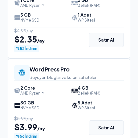
1 Core
2 GB
AMD Ryzen™
Bellek (RAM)
5 GB
1 Adet
NVMe SSD
WP Sitesi
$4.99/ay
$2.35
Satın Al
/ay
%53 İndirim
WordPress Pro
Büyüyen bloglar ve kurumsal siteler
2 Core
4 GB
AMD Ryzen™
Bellek (RAM)
30 GB
5 Adet
NVMe SSD
WP Sitesi
$8.99/ay
$3.99
Satın Al
/ay
%56 İndirim