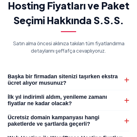
Hosting Fiyatları ve Paket
Seçimi Hakkında S.S.S.
Satın alma öncesi aklınıza takılan tüm fiyatlandırma
detaylarını şeffafça cevaplıyoruz.
Başka bir firmadan sitenizi taşırken ekstra
ücret alıyor musunuz?
Kesinlikle hayır. Mevcut altyapınızdan
İlk yıl indirimli aldım, yenileme zamanı
HostedFly'ın NVMe destekli sunucularına geçiş
fiyatlar ne kadar olacak?
yapmak isterseniz, uzman teknik ekibimiz web
Yeni müşterilerimize özel ilk alımlarda %50'nin
Ücretsiz domain kampanyası hangi
sitenizi, veritabanınızı ve e-postalarınızı hiçbir
üzerinde kampanya uygulanmaktadır. Hizmet
paketlerde ve şartlarda geçerli?
veri kaybı veya kesinti yaşatmadan
süreniz dolduğunda ise o günün
standart liste
tamamen ücretsiz
olarak yeni sunucunuza
Pro
ve
Elite
/
Ultimate
hosting paketlerimizi