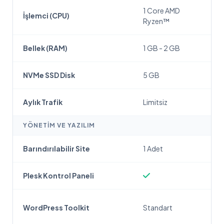
1 Core AMD
İşlemci (CPU)
Ryzen™
Bellek (RAM)
1 GB - 2 GB
NVMe SSD Disk
5 GB
Aylık Trafik
Limitsiz
YÖNETIM VE YAZILIM
Barındırılabilir Site
1 Adet
Plesk Kontrol Paneli
WordPress Toolkit
Standart