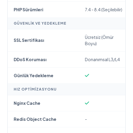
PHP Sürümleri
7.4 - 8.4 (Seçilebilir)
GÜVENLIK VE YEDEKLEME
Ücretsiz (Ömür
SSL Sertifikası
Boyu)
DDoS Koruması
Donanımsal L3/L4
Günlük Yedekleme
HIZ OPTIMIZASYONU
Nginx Cache
Redis Object Cache
-