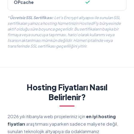
OPcache
*
Ücretsiz SSL Sertifikası:
Let's Encrypt altyapısı ile sunulan SSL
sertifikaları yalnızca hosting hizmetinizin HostedFly bünyesinde
aktif olduğu süre boyunca geçerlidir. Bu sertifikaların başka bir
firmaya veya sunucuya taşınması, harici olarak kullanımı veya
lisansın aktarılması mümkün değildir. Hizmet iptalinde veya
transferinde SSL sertifikası geçerliliğini yitirir.
Hosting Fiyatları Nasıl
Belirlenir?
2026 yılı itibarıyla web projeleriniz için
en iyi hosting
fiyatları
araştırması yaparken sadece maliyete değil,
sunulan teknolojik altyapıya da odaklanmanız