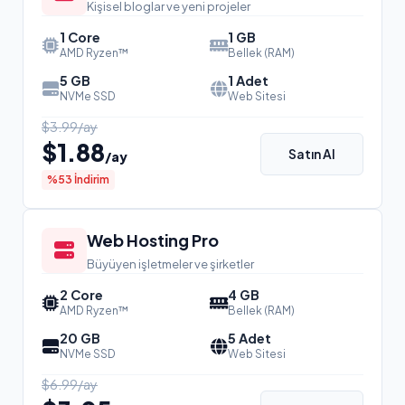
Kişisel bloglar ve yeni projeler
1 Core
1 GB
AMD Ryzen™
Bellek (RAM)
5 GB
1 Adet
NVMe SSD
Web Sitesi
$3.99/ay
$1.88
Satın Al
/ay
%53 İndirim
Web Hosting Pro
Büyüyen işletmeler ve şirketler
2 Core
4 GB
AMD Ryzen™
Bellek (RAM)
20 GB
5 Adet
NVMe SSD
Web Sitesi
$6.99/ay