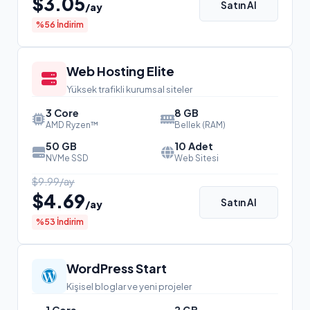
$3.05
Satın Al
/ay
%56 İndirim
Web Hosting Elite
Yüksek trafikli kurumsal siteler
3 Core
8 GB
AMD Ryzen™
Bellek (RAM)
50 GB
10 Adet
NVMe SSD
Web Sitesi
$9.99/ay
$4.69
Satın Al
/ay
%53 İndirim
WordPress Start
Kişisel bloglar ve yeni projeler